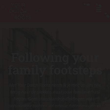
Following your
family footsteps
Met Your Dutch Roots neem ik je mee op een reis
terug naar de plekken waar jouw familieverhaal
begon. Geen standaardrondleidingen, maar
persoonlijke tochten vol emotie, herinneringen en